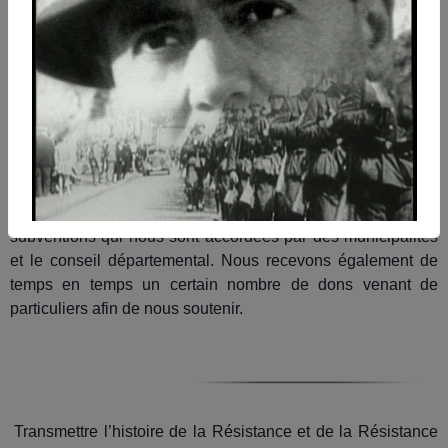
Les ressources de l’ANACR du Jura proviennent d’une de la
part des cotisations réservées aux comités locaux et au
comité départemental. Donc moins d’adhérents c’est moins
de financement. Moins de financement c’est moins d’actions
mémoires, car la transmission de la mémoire a un coût
important et cela devient un réel problème pour une
association comme la nôtre.
Par ailleurs nous recevons un certain nombre de
subventions qui nous sont accordées par des municipalités
et le conseil départemental. Nous recevons également de
temps en temps un certain nombre de dons venant de
particuliers afin de nous soutenir.
Transmettre l’histoire de la Résistance et de la Résistance